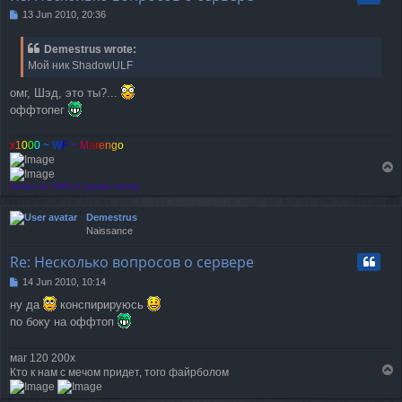
13 Jun 2010, 20:36
P
o
s
Demestrus wrote:
t
Мой ник ShadowULF
омг, Шэд, это ты?...
оффтопег
x
1
0
0
0
~
W
F
~
M
a
r
e
n
g
o
T
o
Active on PWI-LC (same name)
p
Demestrus
Naissance
Re: Несколько вопросов о сервере
14 Jun 2010, 10:14
P
o
ну да
конспирируюсь
s
по боку на оффтоп
t
маг 120 200х
T
Кто к нам с мечом придет, того файрболом
o
p