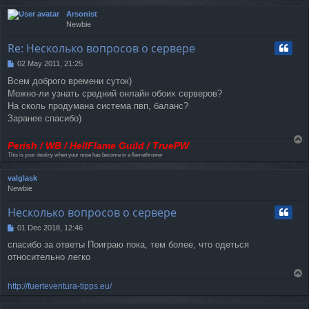
Arsonist
Newbie
Re: Несколько вопросов о сервере
02 May 2011, 21:25
P
o
Всем доброго времени суток)
s
Можно-ли узнать средний онлайн обоих серверов?
t
На сколь продумана система пвп, баланс?
Заранее спасибо)
T
Perish / WB / HellFlame Guild / TruePW
o
This is your destiny when your nose has become in a flamethrower
p
valglask
Newbie
Несколько вопросов о сервере
01 Dec 2018, 12:46
P
o
спасибо за ответы Поиграю пока, тем более, что одеться
s
относительно легко
t
T
o
http://fuerteventura-tipps.eu/
p