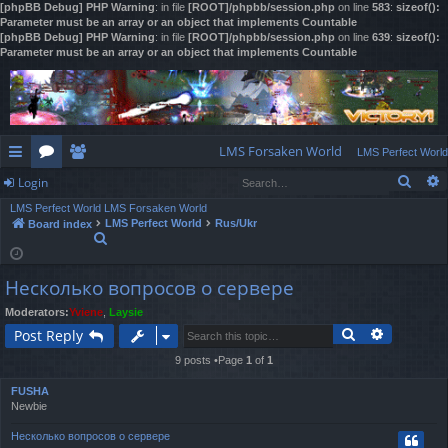
[phpBB Debug] PHP Warning
: in file
[ROOT]/phpbb/session.php
on line
583
:
sizeof():
Parameter must be an array or an object that implements Countable
[phpBB Debug] PHP Warning
: in file
[ROOT]/phpbb/session.php
on line
639
:
sizeof():
Parameter must be an array or an object that implements Countable
LMS Forsaken World
LMS Perfect World
Sear
Login
ui
or
e
LMS Perfect World
LMS Forsaken World
ck
u
m
og
LMS Perfect World
Rus/Ukr
Board index
S
lin
m
be
in
e
a
ks
s
rs
Несколько вопросов о сервере
r
c
Moderators:
Yviene
,
Laysie
h
Search
Advanced
Post Reply
9 posts •Page
1
of
1
FUSHA
Newbie
Несколько вопросов о сервере