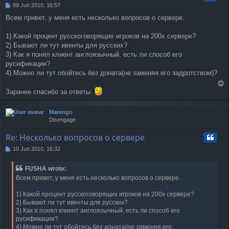
09 Jun 2010, 16:57
P
o
Всем привет, у меня есть несколько вопросов о сервере.
s
t
1) Какой процент русскоговорящих игроков на 200х сервере?
2) Бывают ли тут ивенты для русских?
3) Как я понял клиент англоязычный, есть ли способ его
русификации?
4) Можно ли тут обойтись без доната(не заменяя его задротством)?
T
Заранее спасибо за ответы.
o
p
Marengo
Disengage
Re: Несколько вопросов о сервере
10 Jun 2010, 16:32
P
o
s
FUSHA wrote:
t
Всем привет, у меня есть несколько вопросов о сервере.
1) Какой процент русскоговорящих игроков на 200х сервере?
2) Бывают ли тут ивенты для русских?
3) Как я понял клиент англоязычный, есть ли способ его
русификации?
4) Можно ли тут обойтись без доната(не заменяя его