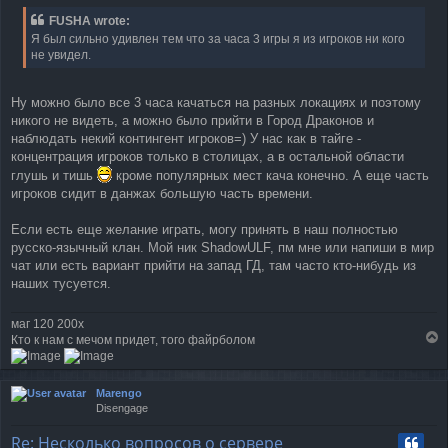
FUSHA wrote:
Я был сильно удивлен тем что за часа 3 игры я из игроков ни кого
не увидел.
Ну можно было все 3 часа качаться на разных локациях и поэтому
никого не видеть, а можно было прийти в Город Драконов и
наблюдать некий контингент игроков=) У нас как в тайге -
концентрация игроков только в столицах, а в остальной области
глушь и тишь
кроме популярных мест кача конечно. А еще часть
игроков сидит в данжах большую часть времени.
Если есть еще желание играть, могу принять в наш полностью
русско-язычный клан. Мой ник ShadowULF, пм мне или напиши в мир
чат или есть вариант прийти на запад ГД, там часто кто-нибудь из
наших тусуется.
маг 120 200х
T
Кто к нам с мечом придет, того файрболом
o
p
Marengo
Disengage
Re: Несколько вопросов о сервере