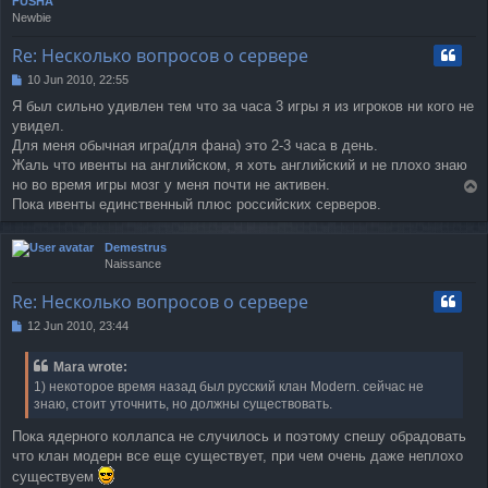
FUSHA
Newbie
Re: Несколько вопросов о сервере
10 Jun 2010, 22:55
P
o
Я был сильно удивлен тем что за часа 3 игры я из игроков ни кого не
s
увидел.
t
Для меня обычная игра(для фана) это 2-3 часа в день.
Жаль что ивенты на английском, я хоть английский и не плохо знаю
но во время игры мозг у меня почти не активен.
T
Пока ивенты единственный плюс российских серверов.
o
p
Demestrus
Naissance
Re: Несколько вопросов о сервере
12 Jun 2010, 23:44
P
o
s
Mara wrote:
t
1) некоторое время назад был русский клан Modern. сейчас не
знаю, стоит уточнить, но должны существовать.
Пока ядерного коллапса не случилось и поэтому спешу обрадовать
что клан модерн все еще существует, при чем очень даже неплохо
существуем