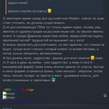
задротством)?
Заранее спасибо за ответы.
1) некоторое время назад был русский клан Modern. сейчас не знаю,
стоит уточнить, но должны существовать.
2) из русскоговорящих ГМов тут только админ серва, посему увы.
ивентов от администрации на русском языке нет. но обычно ивенты
плана "в городе Драконов нашествие мобов, приди-убей-насладись
офигенной экспой" трудностей не вызывают ни у кого)
3) можно пропатчить русский клиент, но без гарантии, что глюков не
будет. лучше всего скачать готовый клиент со всеми патчами, а
потом только обновлять автоматически.
4) без доната легко. задротство - разное для всех понятие
кому-
то 3 часа в день на мобах - уже задротство. а кому-то все 9 -
ненапряжный фарм)) также очень многое зависит от класса. быстро
и легко фармят и качаются воины. тоже неплохо - оборотни. потом
лисы. похуже лукари. ну присты и маги - душевные классы, для
особо утонченных и терпеливых
x
1
0
0
0
~
W
F
~
M
a
r
e
n
g
o
T
o
Active on PWI-LC (same name)
p